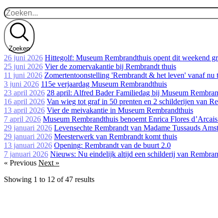
Zoeken
26 juni 2026
Hittegolf: Museum Rembrandthuis opent dit weekend gr
25 juni 2026
Vier de zomervakantie bij Rembrandt thuis
11 juni 2026
Zomertentoonstelling 'Rembrandt & het leven' vanaf n
3 juni 2026
115e verjaardag Museum Rembrandthuis
23 april 2026
28 april: Alfred Bader Familiedag bij Museum Rembran
16 april 2026
Van wieg tot graf in 50 prenten en 2 schilderijen van 
13 april 2026
Vier de meivakantie in Museum Rembrandthuis
7 april 2026
Museum Rembrandthuis benoemt Enrica Flores d’Arcais 
29 januari 2026
Levensechte Rembrandt van Madame Tussauds Amster
29 januari 2026
Meesterwerk van Rembrandt komt thuis
13 januari 2026
Opening: Rembrandt van de buurt 2.0
7 januari 2026
Nieuws: Nu eindelijk altijd een schilderij van Remb
« Previous
Next »
Showing
1
to
12
of
47
results