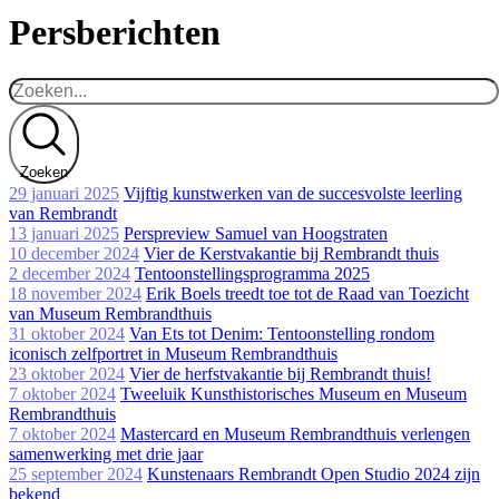
Persberichten
Zoeken
29 januari 2025
Vijftig kunstwerken van de succesvolste leerling
van Rembrandt
13 januari 2025
Perspreview Samuel van Hoogstraten
10 december 2024
Vier de Kerstvakantie bij Rembrandt thuis
2 december 2024
Tentoonstellingsprogramma 2025
18 november 2024
Erik Boels treedt toe tot de Raad van Toezicht
van Museum Rembrandthuis
31 oktober 2024
Van Ets tot Denim: Tentoonstelling rondom
iconisch zelfportret in Museum Rembrandthuis
23 oktober 2024
Vier de herfstvakantie bij Rembrandt thuis!
7 oktober 2024
Tweeluik Kunsthistorisches Museum en Museum
Rembrandthuis
7 oktober 2024
Mastercard en Museum Rembrandthuis verlengen
samenwerking met drie jaar
25 september 2024
Kunstenaars Rembrandt Open Studio 2024 zijn
bekend