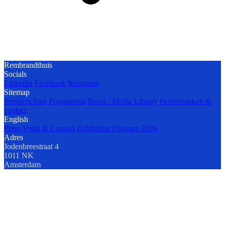
Rembrandthuis
Socials
Linkedin
Facebook
Instagram
Sitemap
Persberichten
Programma
Beeld / Media Library
Persbezoeken &
contact
English
Press Visits & Contact
Exhibition Program 2026
Adres
Jodenbreestraat 4
1011 NK
Amsterdam